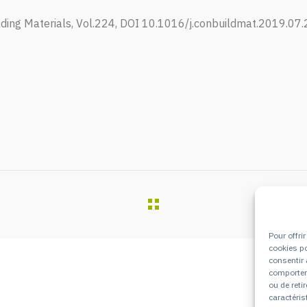
lding Materials, Vol.224, DOI 10.1016/j.conbuildmat.2019.07
Pour offri
cookies po
consentir 
comporteme
ou de reti
caractéris